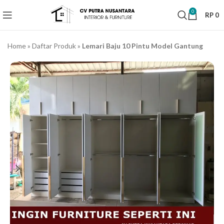
0
RP
0
Home
»
Daftar Produk
»
Lemari Baju 10 Pintu Model Gantung