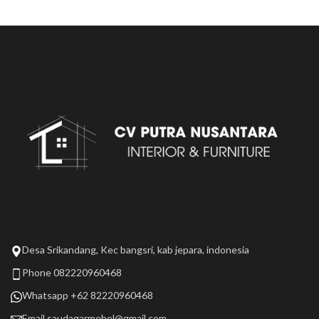
Desa Srikandang, Kec bangsri, kab jepara, indonesia
Phone 082220960468
Whatsapp +62 82220960468
Email
saudagarmebel@gmail.com