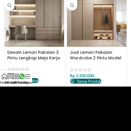
Desain Lemari Pakaian 3
Jual Lemari Pakaian
Pintu Lengkap Meja Kerja
Wardrobe 2 Pintu Model
Terbuka
Rp
2.150.000
Rp
2.300.000
Tanya Produk
Tanya Produk
Home
Produk
Projek Kami
Whatsapp
Menu