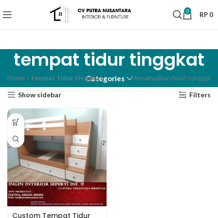
0
RP
0
tempat tidur tinggkat
Home
»
tempat tidur tinggkat
Menampilkan hasil tunggal
Categories
Show sidebar
Filters
Custom Tempat Tidur