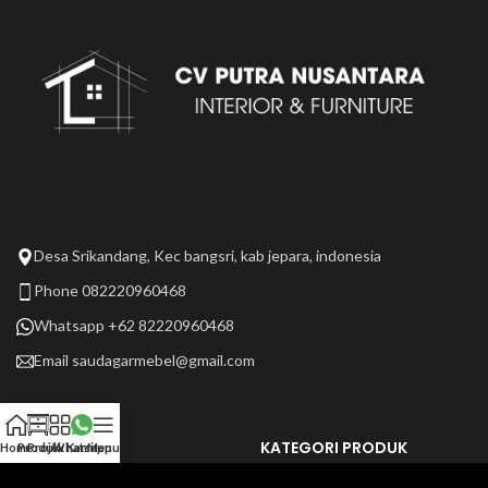
Desa Srikandang, Kec bangsri, kab jepara, indonesia
Phone 082220960468
Whatsapp +62 82220960468
Email
saudagarmebel@gmail.com
LAIN LAIN
KATEGORI PRODUK
Home
Produk
Projek Kami
Whatsapp
Menu
Tentang Kami
Selengkapnya