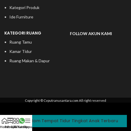
Kategori Produk
Ide Furniture
KATEGORI RUANG
FOLLOW AKUN KAMI
Ruang Tamu
Kamar Tidur
Ruang Makan & Dapur
Copyright © Cvputranusantara.com All right reserved
Custom Tempat Tidur Tingkat Anak Terbaru
Home
Produk
Projek Kami
Whatsapp
Menu