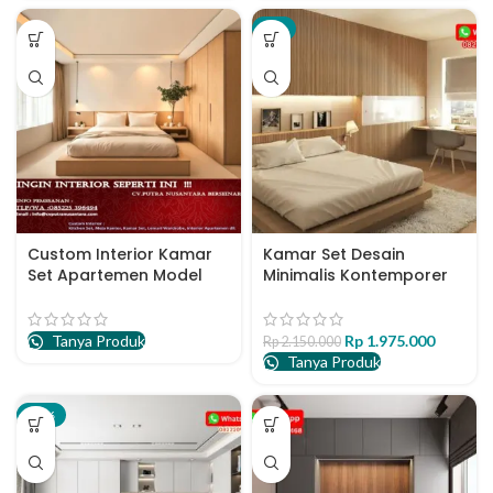
-8%
Custom Interior Kamar
Kamar Set Desain
Set Apartemen Model
Minimalis Kontemporer
Studio
Finishing HPL
Tanya Produk
Harga aslinya
Rp
1.975.000
Harga sa
Rp
2.150.000
Tanya Produk
adalah:
adalah:
Rp 2.150.000.
Rp 1.975
-16%