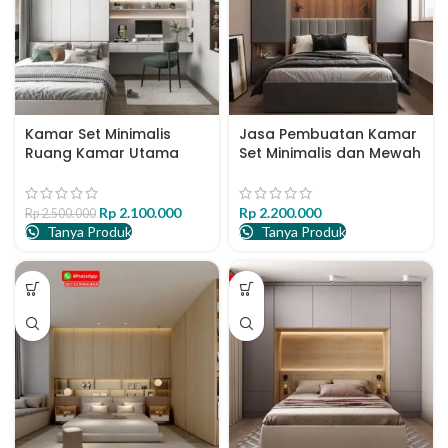
Kamar Set Minimalis
Jasa Pembuatan Kamar
Ruang Kamar Utama
Set Minimalis dan Mewah
Model Lengkap
Surabaya
Harga aslinya
Rp
2.100.000
Harga saat ini
Rp
2.200.000
Rp
2.500.000
Tanya Produk
adalah:
adalah:
Tanya Produk
Rp 2.500.000.
Rp 2.100.000.