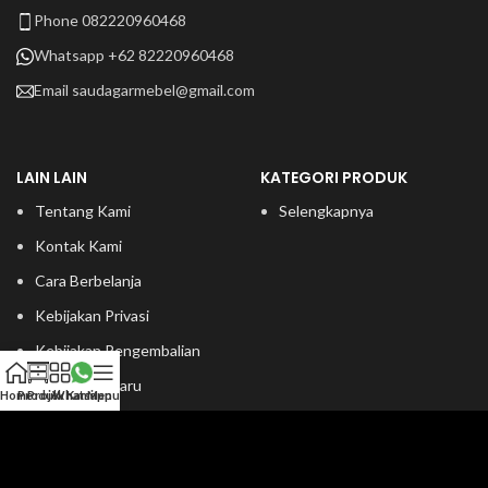
Phone 082220960468
Whatsapp +62 82220960468
Email
saudagarmebel@gmail.com
LAIN LAIN
KATEGORI PRODUK
Tentang Kami
Selengkapnya
Kontak Kami
Cara Berbelanja
Kebijakan Privasi
Kebijakan Pengembalian
Produk Terbaru
Home
Produk
Projek Kami
Whatsapp
Menu
Kategori Produk
Ide Furniture