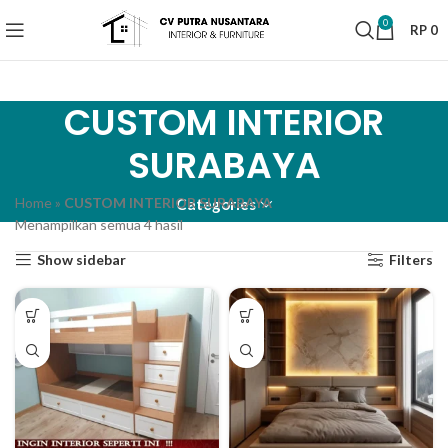
0
RP
0
CUSTOM INTERIOR
SURABAYA
Home
»
CUSTOM INTERIOR SURABAYA
Categories
Menampilkan semua 4 hasil
Diurutkan menurut harga: tinggi ke
rendah
Show sidebar
Filters