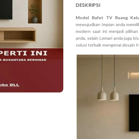
DESKRIPSI
Model Bufet TV Ruang Kelu
mewujudkan Impian anda memiliki
modern saat ini menjadi piliha
anda, selain Lemari anda juga b
solusi terbaik mengenai desain In