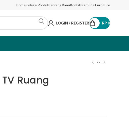
Home
Koleksi Produk
Tentang Kami
Kontak Kami
Ide Furniture
LOGIN / REGISTER
RP
0
t TV Ruang