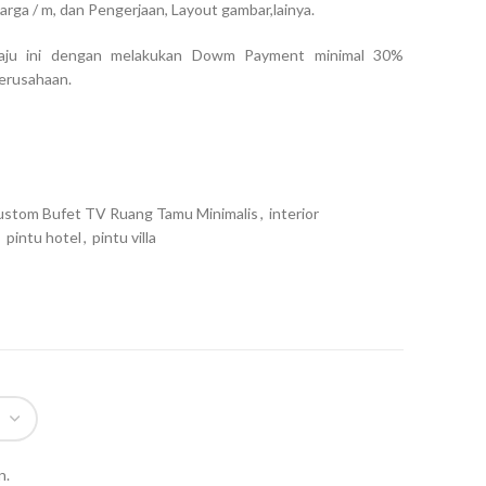
rga / m, dan Pengerjaan, Layout gambar,lainya.
aju ini dengan melakukan Dowm Payment minimal 30%
erusahaan.
stom Bufet TV Ruang Tamu Minimalis
,
interior
,
pintu hotel
,
pintu villa
n.