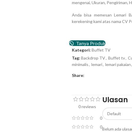
mengenai, Ukuran, Pengiriman, Ha
Anda bisa memesan Lemari B
kerekening kami atas nama CV P
Tanya Produk
Kategori:
Buffet TV
Tag:
Backdrop TV
,
Buffet tv
,
Cu
minimalis
,
lemari
,
lemari pakaian
Share:
Ulasan
0 reviews
0
0
Belum ada ulasa