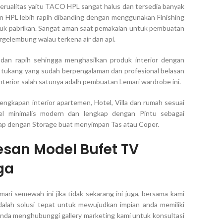
erualitas yaitu TACO HPL sangat halus dan tersedia banyak
an HPL lebih rapih dibanding dengan menggunakan Finishing
uk pabrikan. Sangat aman saat pemakaian untuk pembuatan
ergelembung walau terkena air dan api.
dan rapih sehingga menghasilkan produk interior dengan
eh tukang yang sudah berpengalaman dan profesional belasan
terior salah satunya adalh pembuatan Lemari wardrobe ini.
lengkapan interior apartemen, Hotel, Villa dan rumah sesuai
l minimalis modern dan lengkap dengan Pintu sebagai
kap dengan Storage buat menyimpan Tas atau Coper.
san Model Bufet TV
ga
mari semewah ini jika tidak sekarang ini juga, bersama kami
alah solusi tepat untuk mewujudkan impian anda memiliki
anda menghubunggi gallery marketing kami untuk konsultasi