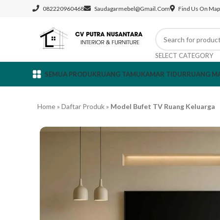
082220960468
Saudagarmebel@gmail.com
Find Us On Map
SELECT CATEGORY
SEMUA PRODUK
RUANG TAMU
KAMAR TIDUR
RUANG M
Home
»
Daftar Produk
»
Model Bufet TV Ruang Keluarga