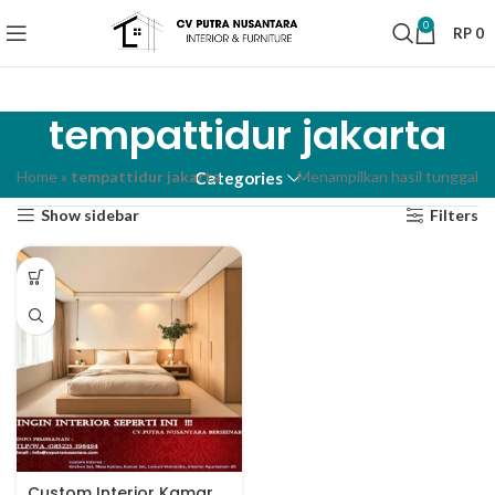
0
RP
0
tempattidur jakarta
Home
»
tempattidur jakarta
Menampilkan hasil tunggal
Categories
Show sidebar
Filters
Custom Interior Kamar