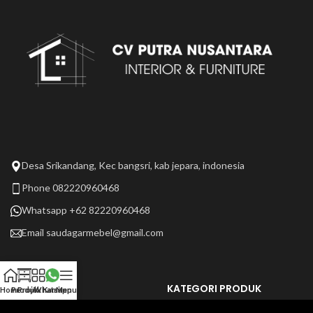
Desa Srikandang, Kec bangsri, kab jepara, indonesia
Phone 082220960468
Whatsapp +62 82220960468
Email
saudagarmebel@gmail.com
LAIN LAIN
KATEGORI PRODUK
Home
Produk
Projek Kami
Whatsapp
Menu
Tentang Kami
Selengkapnya