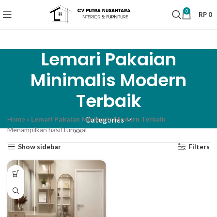
0
RP
0
Lemari Pakaian
Minimalis Modern
Terbaik
Home
»
Lemari Pakaian Minimalis Modern Terbaik
Categories
Menampilkan hasil tunggal
Show sidebar
Filters