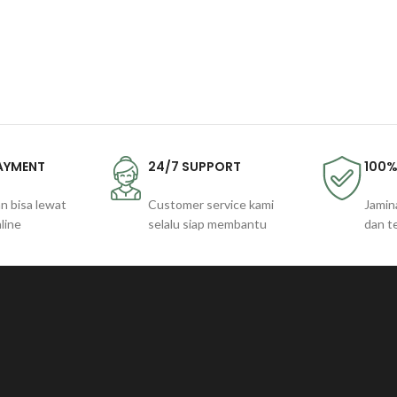
PAYMENT
24/7 SUPPORT
100%
n bisa lewat
Customer service kami
Jamin
line
selalu siap membantu
dan t