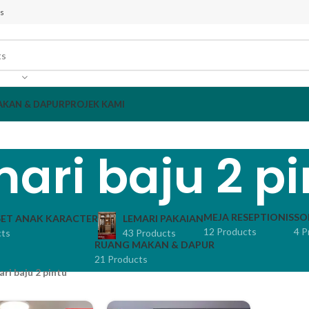
s
AKAN & DAPUR
PROJEK KAMI
mari baju 2 pi
MEJA RESEPTIONIS
SO
ET ANAK KARACTER
LEMARI PAKAIAN
12 Products
4 P
cts
43 Products
RUANG MAKAN & DAPUR
21 Products
ari baju 2 pintu