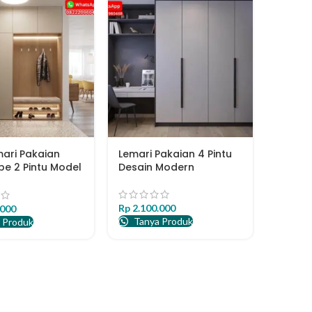
mari Pakaian
Lemari Pakaian 4 Pintu
e 2 Pintu Model
Desain Modern
a
Rp
2.100.000
.000
Tanya Produk
 Produk