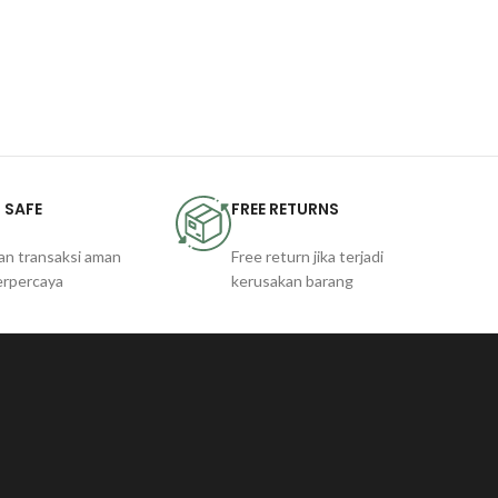
 SAFE
FREE RETURNS
an transaksi aman
Free return jika terjadi
erpercaya
kerusakan barang