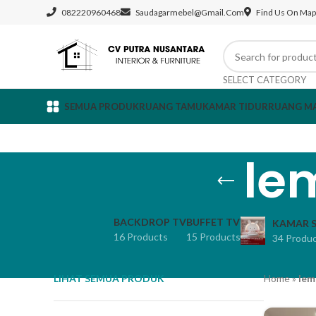
082220960468
Saudagarmebel@gmail.com
Find Us On Map
SELECT CATEGORY
SEMUA PRODUK
RUANG TAMU
KAMAR TIDUR
RUANG M
le
BACKDROP TV
BUFFET TV
KAMAR S
16 Products
15 Products
34 Produ
LIHAT SEMUA PRODUK
Home
»
lem