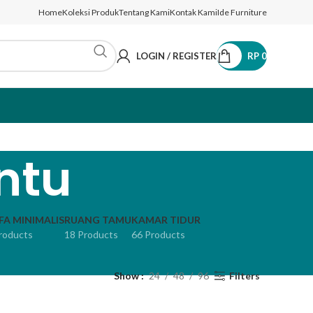
Home
Koleksi Produk
Tentang Kami
Kontak Kami
Ide Furniture
LOGIN / REGISTER
RP
0
ntu
FA MINIMALIS
RUANG TAMU
KAMAR TIDUR
roducts
18 Products
66 Products
Show
24
48
96
Filters