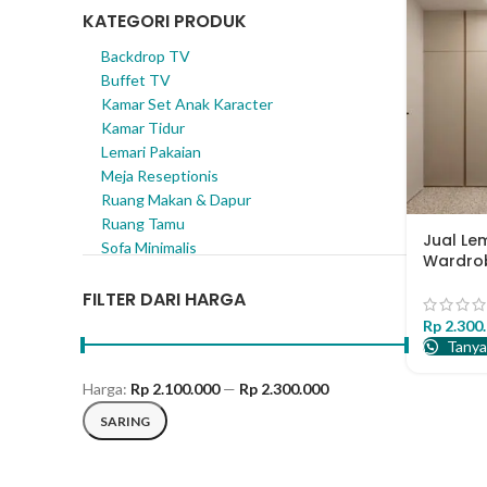
KATEGORI PRODUK
Backdrop TV
Buffet TV
Kamar Set Anak Karacter
Kamar Tidur
Lemari Pakaian
Meja Reseptionis
Ruang Makan & Dapur
Ruang Tamu
Jual Le
Sofa Minimalis
Wardrob
Terbuk
FILTER DARI HARGA
Rp
2.300
Tanya
Harga:
Rp 2.100.000
—
Rp 2.300.000
Harga terendah
Harga tertinggi
SARING