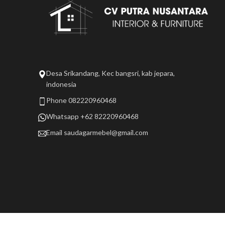
Desa Srikandang, Kec bangsri, kab jepara,
indonesia
Phone 082220960468
Whatsapp +62 82220960468
Email
saudagarmebel@gmail.com