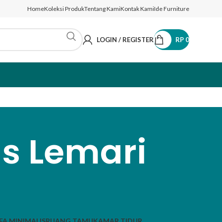
Home
Koleksi Produk
Tentang Kami
Kontak Kami
Ide Furniture
LOGIN / REGISTER
RP
0
s Lemari
FA MINIMALIS
RUANG TAMU
KAMAR TIDUR