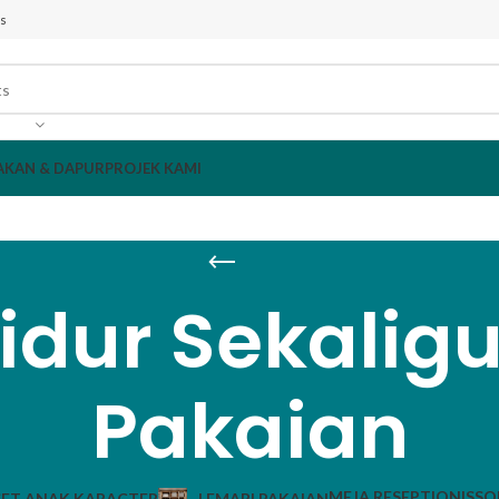
s
AKAN & DAPUR
PROJEK KAMI
idur Sekaligu
Pakaian
MEJA RESEPTIONIS
SO
ET ANAK KARACTER
LEMARI PAKAIAN