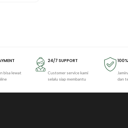
PAYMENT
24/7 SUPPORT
100%
n bisa lewat
Customer service kami
Jamin
line
selalu siap membantu
dan t