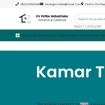
082220960468
Saudagarmebel@gmail.com
Find Us On Map
SELECT CATEGORY
SEMUA PRODUK
RUANG TAMU
KAMAR TIDUR
RUANG M
Kamar T
BACKDROP TV
BUFFET TV
KAMAR S