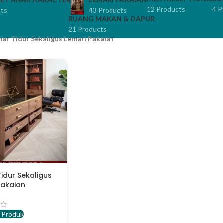
12 Products
4 P
cts
43 Products
RUANG MAKAN & DAPUR
21 Products
ar Tidur Sekaligus Lemari Pakaian
idur Sekaligus
Pakaian
 Produk