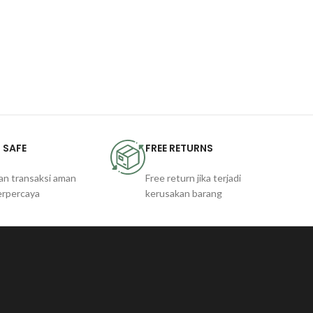
 SAFE
FREE RETURNS
an transaksi aman
Free return jika terjadi
erpercaya
kerusakan barang