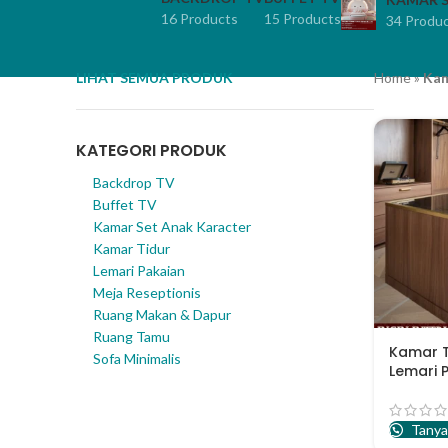
16 Products
15 Products
34 Produ
LIHAT SEMUA PRODUK
Home
»
Kam
KATEGORI PRODUK
Backdrop TV
Buffet TV
Kamar Set Anak Karacter
Kamar Tidur
Lemari Pakaian
Meja Reseptionis
Ruang Makan & Dapur
Ruang Tamu
Kamar T
Sofa Minimalis
Lemari 
Tanya