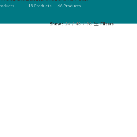
roducts
18 Products
66 Products
Show
24
48
96
Filters