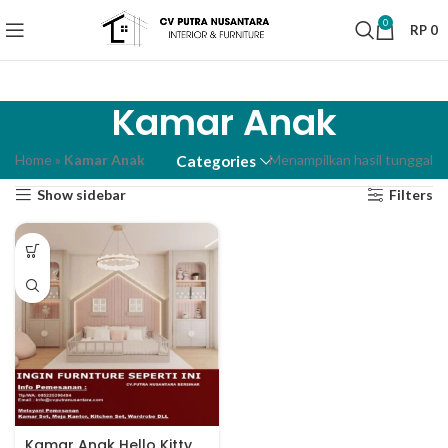
0
RP
0
Kamar Anak
Home
»
Kamar Anak
Menampilkan hasil tunggal
Categories
Show sidebar
Filters
Kamar Anak Hello Kitty