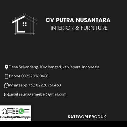
Desa Srikandang, Kec bangsri, kab jepara, indonesia
Phone 082220960468
Whatsapp +62 82220960468
Email
saudagarmebel@gmail.com
LAIN LAIN
KATEGORI PRODUK
Home
Produk
Projek Kami
Whatsapp
Menu
Tentang Kami
Selengkapnya