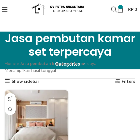
0
RP
0
Jasa pembutan kamar
set terpercaya
Home
»
Jasa pembutan kamar set terpercaya
Categories
Menampilkan hasil tunggal
Show sidebar
Filters