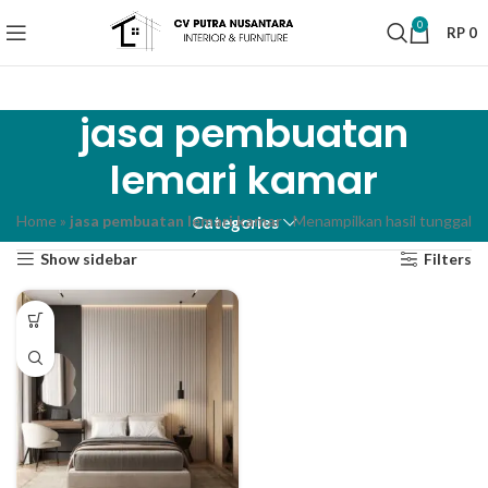
0
RP
0
jasa pembuatan
lemari kamar
Home
»
jasa pembuatan lemari kamar
Menampilkan hasil tunggal
Categories
Show sidebar
Filters