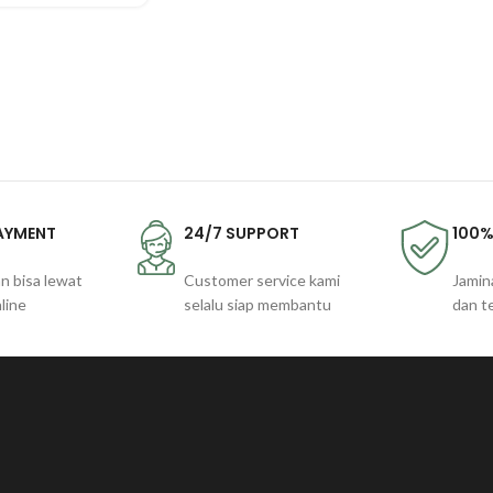
PAYMENT
24/7 SUPPORT
100%
n bisa lewat
Customer service kami
Jamin
line
selalu siap membantu
dan t