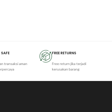
 SAFE
FREE RETURNS
an transaksi aman
Free return jika terjadi
erpercaya
kerusakan barang