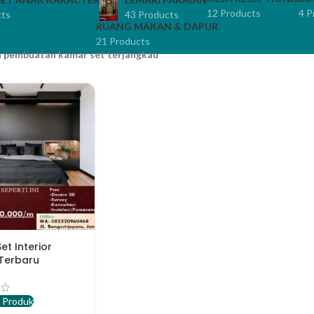
12 Products
4 P
cts
43 Products
RUANG MAKAN & DAPUR
21 Products
a pembuatan kamar set terjangkau
et Interior
Terbaru
 Produk