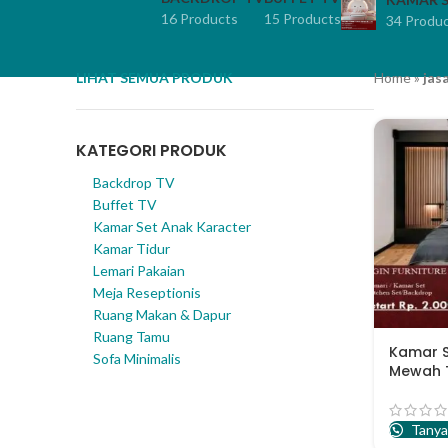
16 Products
15 Products
34 Produ
LIHAT SEMUA PRODUK
Home
»
jas
KATEGORI PRODUK
Backdrop TV
Buffet TV
Kamar Set Anak Karacter
Kamar Tidur
Lemari Pakaian
Meja Reseptionis
Ruang Makan & Dapur
Ruang Tamu
Kamar S
Sofa Minimalis
Mewah 
Tanya