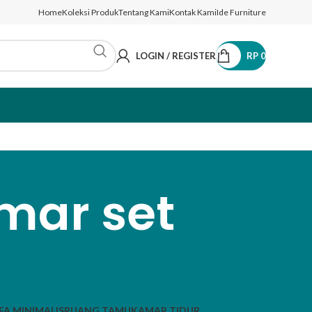
Home
Koleksi Produk
Tentang Kami
Kontak Kami
Ide Furniture
LOGIN / REGISTER
RP
0
mar set
FA MINIMALIS
RUANG TAMU
KAMAR TIDUR