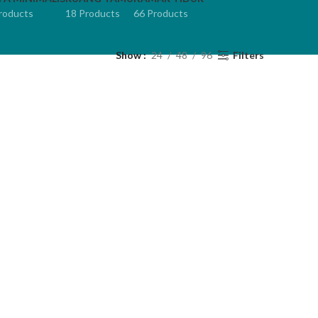
roducts
18 Products
66 Products
Show
24
48
96
Filters