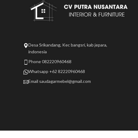
Desa Srikandang, Kec bangsri, kab jepara,
indonesia
Phone 082220960468
Whatsapp +62 82220960468
Email
saudagarmebel@gmail.com