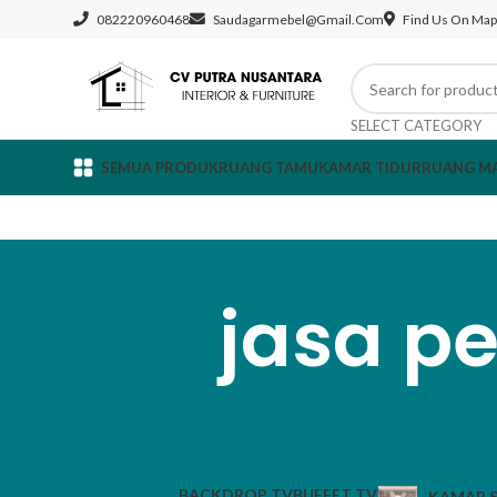
082220960468
Saudagarmebel@gmail.com
Find Us On Map
SELECT CATEGORY
SEMUA PRODUK
RUANG TAMU
KAMAR TIDUR
RUANG M
jasa p
BACKDROP TV
BUFFET TV
KAMAR S