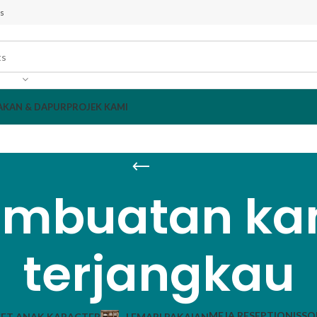
s
AKAN & DAPUR
PROJEK KAMI
embuatan ka
terjangkau
MEJA RESEPTIONIS
SO
ET ANAK KARACTER
LEMARI PAKAIAN