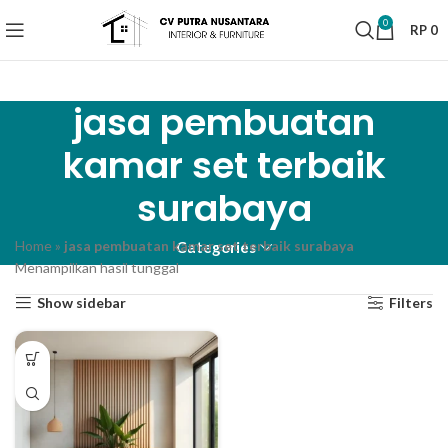
0
RP
0
jasa pembuatan
kamar set terbaik
surabaya
Home
»
jasa pembuatan kamar set terbaik surabaya
Categories
Menampilkan hasil tunggal
Show sidebar
Filters