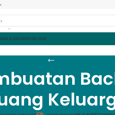
s
AKAN & DAPUR
PROJEK KAMI
mbuatan Bac
uang Keluar
MEJA RESEPTIONIS
SO
ET ANAK KARACTER
LEMARI PAKAIAN