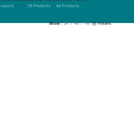
roducts
18 Products
66 Products
Show
24
48
96
Filters