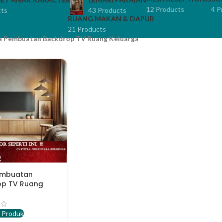
12 Products
4 P
cts
43 Products
RUANG MAKAN & DAPUR
21 Products
a Pembuatan Backdrop TV Ruang Keluarga
embuatan
op TV Ruang
a
 Produk