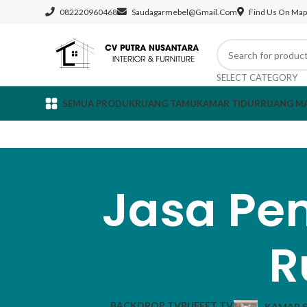
082220960468
Saudagarmebel@gmail.com
Find Us On Map
SELECT CATEGORY
SEMUA PRODUK
RUANG TAMU
KAMAR TIDUR
RUANG M
Jasa Pe
R
BACKDROP TV
BUFFET TV
KAMAR S