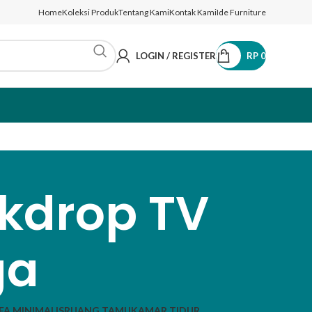
Home
Koleksi Produk
Tentang Kami
Kontak Kami
Ide Furniture
LOGIN / REGISTER
RP
0
kdrop TV
ga
FA MINIMALIS
RUANG TAMU
KAMAR TIDUR