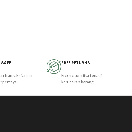
 SAFE
FREE RETURNS
an transaksi aman
Free return jika terjadi
erpercaya
kerusakan barang