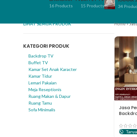
16 Products
15 Products
34 Produ
LIHAT SEMUA PRODUK
Home
»
Jas
KATEGORI PRODUK
Backdrop TV
Buffet TV
Kamar Set Anak Karacter
Kamar Tidur
Lemari Pakaian
Meja Reseptionis
Ruang Makan & Dapur
Ruang Tamu
Jasa P
Sofa Minimalis
Backdr
Keluarg
Tanya