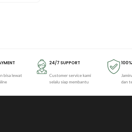
PAYMENT
24/7 SUPPORT
100%
n bisa lewat
Customer service kami
Jamin
line
selalu siap membantu
dan t