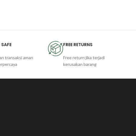
 SAFE
FREE RETURNS
an transaksi aman
Free return jika terjadi
erpercaya
kerusakan barang