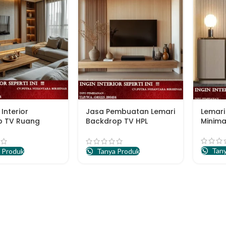
Interior
Jasa Pembuatan Lemari
Lemari
p TV Ruang
Backdrop TV HPL
Minima
a
Semarang
Tany
 Produk
Tanya Produk