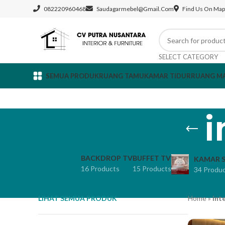
082220960468
Saudagarmebel@gmail.com
Find Us On Map
SELECT CATEGORY
SEMUA PRODUK
RUANG TAMU
KAMAR TIDUR
RUANG M
i
BACKDROP TV
BUFFET TV
KAMAR S
16 Products
15 Products
34 Produ
LIHAT SEMUA PRODUK
Home
»
int