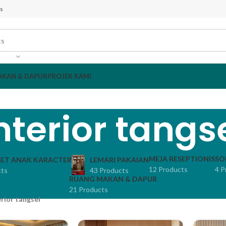
s
AKAN & DAPUR
PROJEK KAMI
nterior tangs
MEJA RESEPTIONIS
SO
ET ANAK KARACTER
LEMARI PAKAIAN
12 Products
4 P
cts
43 Products
RUANG MAKAN & DAPUR
21 Products
erior tangsel