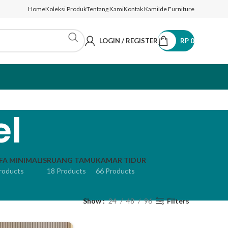
Home
Koleksi Produk
Tentang Kami
Kontak Kami
Ide Furniture
LOGIN / REGISTER
RP
0
el
FA MINIMALIS
RUANG TAMU
KAMAR TIDUR
roducts
18 Products
66 Products
Show
24
48
96
Filters