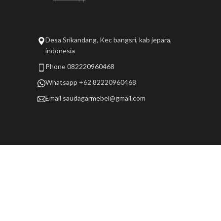
Desa Srikandang, Kec bangsri, kab jepara,
indonesia
Phone 082220960468
Whatsapp +62 82220960468
Email
saudagarmebel@gmail.com