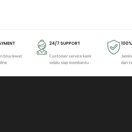
PAYMENT
24/7 SUPPORT
100%
n bisa lewat
Customer service kami
Jamin
line
selalu siap membantu
dan t