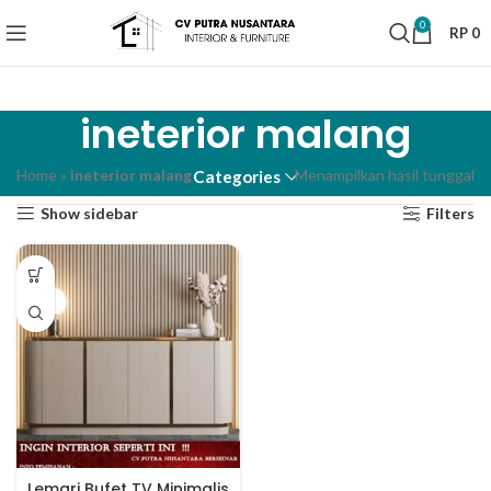
0
RP
0
ineterior malang
Home
»
ineterior malang
Menampilkan hasil tunggal
Categories
Show sidebar
Filters
Lemari Bufet TV Minimalis