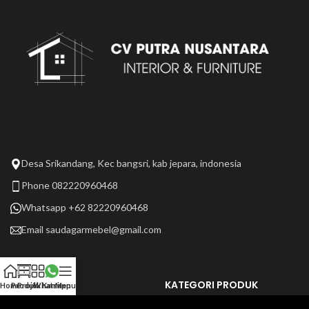
Desa Srikandang, Kec bangsri, kab jepara, indonesia
Phone 082220960468
Whatsapp +62 82220960468
Email
saudagarmebel@gmail.com
LAIN LAIN
KATEGORI PRODUK
Home
Produk
Projek Kami
Whatsapp
Menu
Tentang Kami
Selengkapnya