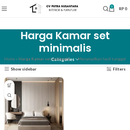
0
RP
0
Harga Kamar set
minimalis
Home
»
Harga Kamar set minimalis
Menampilkan hasil tunggal
Categories
Show sidebar
Filters