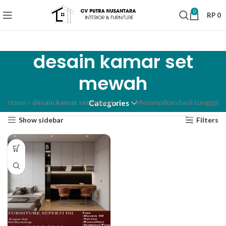
0
RP
0
desain kamar set
mewah
Home
»
desain kamar set mewah
Menampilkan hasil tunggal
Categories
Show sidebar
Filters