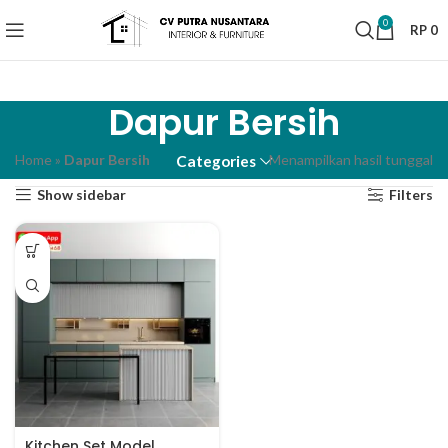
0
RP
0
Dapur Bersih
Home
»
Dapur Bersih
Menampilkan hasil tunggal
Categories
Show sidebar
Filters
Kitchen Set Model