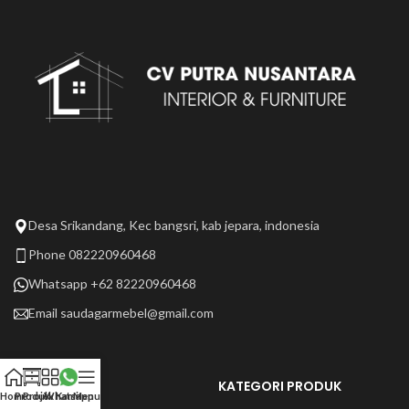
Desa Srikandang, Kec bangsri, kab jepara, indonesia
Phone 082220960468
Whatsapp +62 82220960468
Email
saudagarmebel@gmail.com
LAIN LAIN
KATEGORI PRODUK
Home
Produk
Projek Kami
Whatsapp
Menu