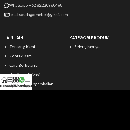
Whatsapp +62 82220960468
Email
saudagarmebel@gmail.com
LAIN LAIN
KATEGORI PRODUK
Tentang Kami
Selengkapnya
Kontak Kami
Cara Berbelanja
Kebijakan Privasi
Kebijakan Pengembalian
Home
Produk
Projek Kami
Whatsapp
Menu
Produk Terbaru
Kategori Produk
Ide Furniture
KATEGORI RUANG
FOLLOW AKUN KAMI