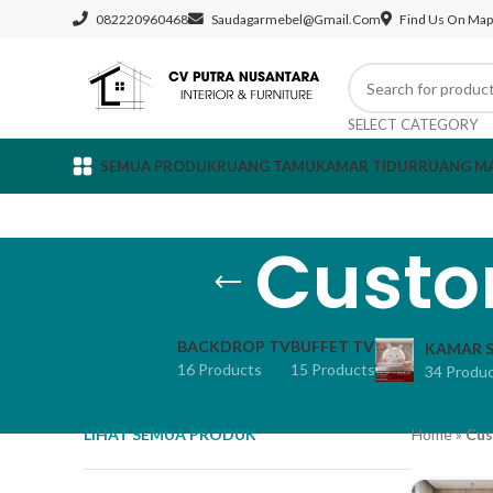
082220960468
Saudagarmebel@gmail.com
Find Us On Map
SELECT CATEGORY
SEMUA PRODUK
RUANG TAMU
KAMAR TIDUR
RUANG M
Custo
BACKDROP TV
BUFFET TV
KAMAR S
16 Products
15 Products
34 Produ
LIHAT SEMUA PRODUK
Home
»
Cus