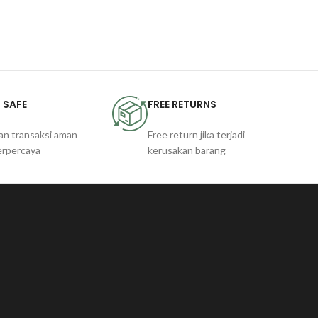
 SAFE
FREE RETURNS
an transaksi aman
Free return jika terjadi
erpercaya
kerusakan barang