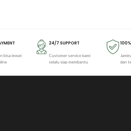
PAYMENT
24/7 SUPPORT
100%
n bisa lewat
Customer service kami
Jamin
line
selalu siap membantu
dan t