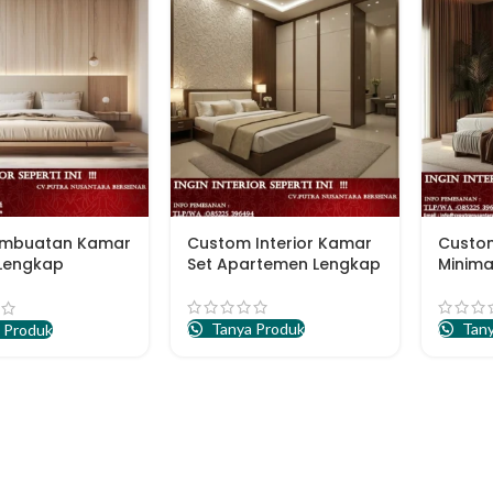
embuatan Kamar
Custom Interior Kamar
Custo
 Lengkap
Set Apartemen Lengkap
Minima
ya
Tanya Produk
Tany
 Produk