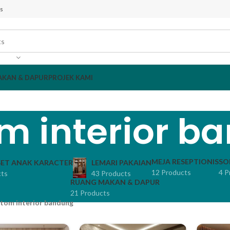
s
AKAN & DAPUR
PROJEK KAMI
m interior b
MEJA RESEPTIONIS
SO
ET ANAK KARACTER
LEMARI PAKAIAN
12 Products
4 P
cts
43 Products
RUANG MAKAN & DAPUR
21 Products
tom interior bandung