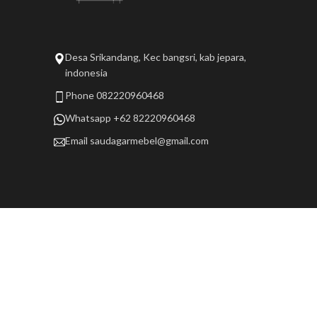
Desa Srikandang, Kec bangsri, kab jepara,
indonesia
Phone 082220960468
Whatsapp +62 82220960468
Email
saudagarmebel@gmail.com