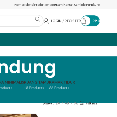
Home
Koleksi Produk
Tentang Kami
Kontak Kami
Ide Furniture
LOGIN / REGISTER
RP
0
andung
FA MINIMALIS
RUANG TAMU
KAMAR TIDUR
roducts
18 Products
66 Products
Show
24
48
96
Filters