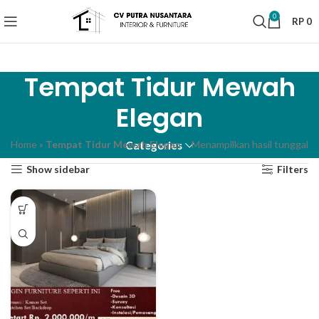
0
RP
0
Tempat Tidur Mewah
Elegan
Home
»
Tempat Tidur Mewah Elegan
Menampilkan hasil tunggal
Categories
Show sidebar
Filters