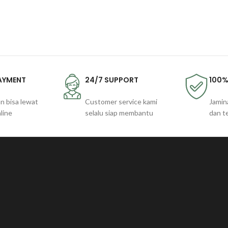
PAYMENT
24/7 SUPPORT
100%
n bisa lewat
Customer service kami
Jamin
line
selalu siap membantu
dan t