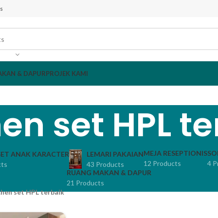
s
AKAN & DAPUR
PROJEK KAMI
hen set HPL te
MEJA RESEPTIONIS
SO
ET ANAK KARACTER
LEMARI PAKAIAN
12 Products
4 P
cts
43 Products
RUANG MAKAN & DAPUR
21 Products
chen set HPL terbaik