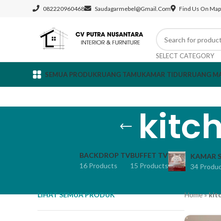
082220960468
Saudagarmebel@gmail.com
Find Us On Map
SELECT CATEGORY
SEMUA PRODUK
RUANG TAMU
KAMAR TIDUR
RUANG M
kitc
BACKDROP TV
BUFFET TV
KAMAR S
16 Products
15 Products
34 Produ
LIHAT SEMUA PRODUK
Home
»
kit