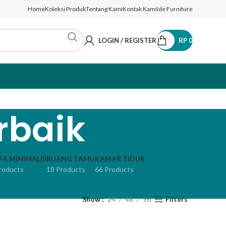
Home
Koleksi Produk
Tentang Kami
Kontak Kami
Ide Furniture
LOGIN / REGISTER
RP
0
rbaik
FA MINIMALIS
RUANG TAMU
KAMAR TIDUR
roducts
18 Products
66 Products
Show
24
48
96
Filters