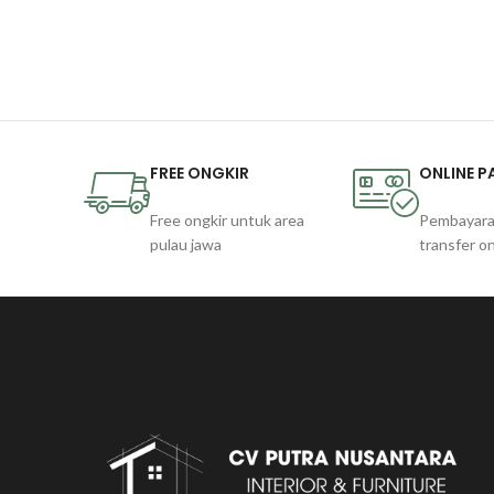
FREE ONGKIR
ONLINE 
Free ongkir untuk area
Pembayara
pulau jawa
transfer on