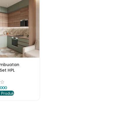
embuatan
Set HPL
itas
.000
 Produk