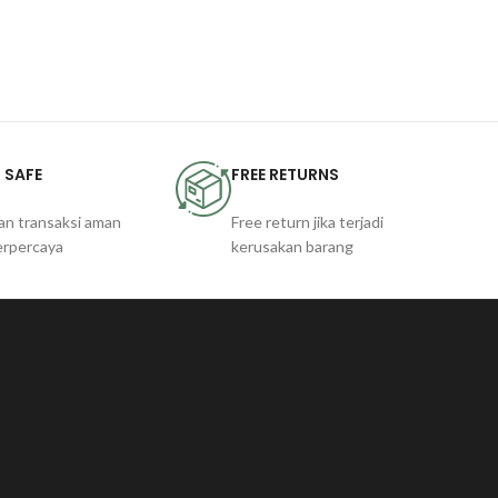
 SAFE
FREE RETURNS
an transaksi aman
Free return jika terjadi
erpercaya
kerusakan barang