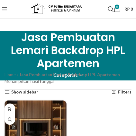
0
RP
0
Jasa Pembuatan
Lemari Backdrop HPL
Apartemen
Home
»
Jasa Pembuatan Lemari Backdrop HPL Apartemen
Categories
Menampilkan hasil tunggal
Show sidebar
Filters