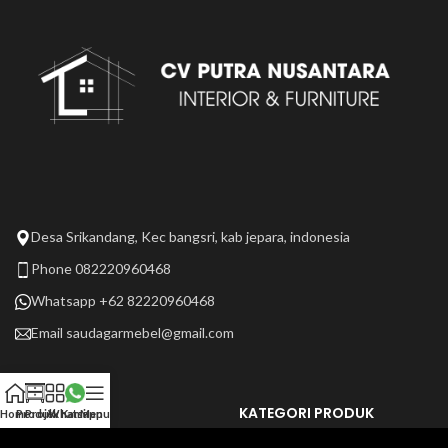
Desa Srikandang, Kec bangsri, kab jepara, indonesia
Phone 082220960468
Whatsapp +62 82220960468
Email
saudagarmebel@gmail.com
LAIN LAIN
KATEGORI PRODUK
Home
Produk
Projek Kami
Whatsapp
Menu
Tentang Kami
Selengkapnya