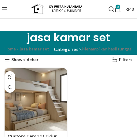
0
RP
0
jasa kamar set
Home
»
jasa kamar set
Menampilkan hasil tunggal
Categories
Show sidebar
Filters
Custom Tempat Tidur