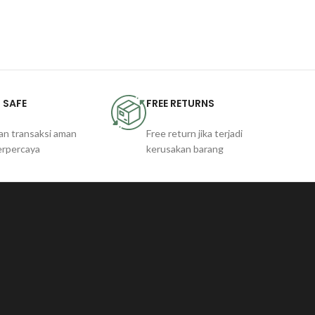
 SAFE
FREE RETURNS
an transaksi aman
Free return jika terjadi
erpercaya
kerusakan barang