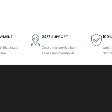
PAYMENT
24/7 SUPPORT
100%
n bisa lewat
Customer service kami
Jamin
line
selalu siap membantu
dan t