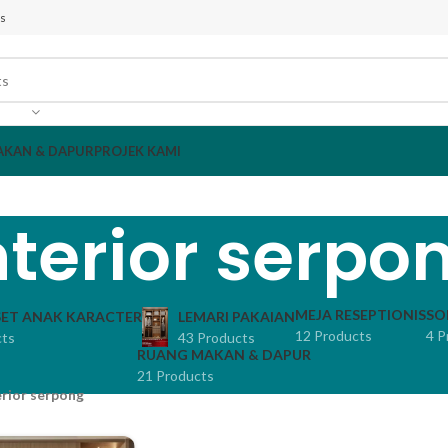
s
AKAN & DAPUR
PROJEK KAMI
nterior serpo
MEJA RESEPTIONIS
SO
ET ANAK KARACTER
LEMARI PAKAIAN
12 Products
4 P
cts
43 Products
RUANG MAKAN & DAPUR
21 Products
erior serpong