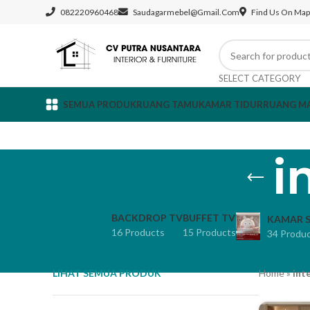
082220960468
Saudagarmebel@gmail.com
Find Us On Map
SELECT CATEGORY
SEMUA PRODUK
RUANG TAMU
KAMAR TIDUR
RUANG M
i
BACKDROP TV
BUFFET TV
KAMAR S
16 Products
15 Products
34 Produ
LIHAT SEMUA PRODUK
Home
»
int