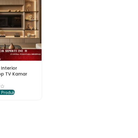
Interior
op TV Kamar
men
 Produk