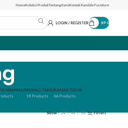
Home
Koleksi Produk
Tentang Kami
Kontak Kami
Ide Furniture
LOGIN / REGISTER
RP
0
ng
FA MINIMALIS
RUANG TAMU
KAMAR TIDUR
roducts
18 Products
66 Products
Show
24
48
96
Filters