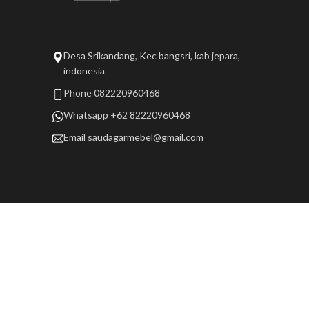
Desa Srikandang, Kec bangsri, kab jepara,
indonesia
Phone 082220960468
Whatsapp +62 82220960468
Email
saudagarmebel@gmail.com