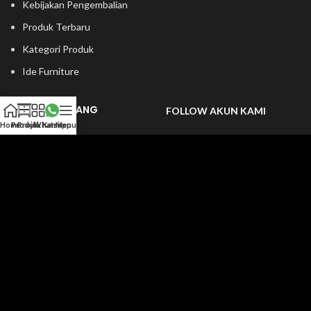
Kebijakan Pengembalian
Produk Terbaru
Kategori Produk
Ide Furniture
KATEGORI RUANG
FOLLOW AKUN KAMI
Home
Produk
Projek Kami
Whatsapp
Menu
Ruang Tamu
Kamar Tidur
Ruang Makan & Dapur
Copyright © Cvputranusantara.com All right reserved