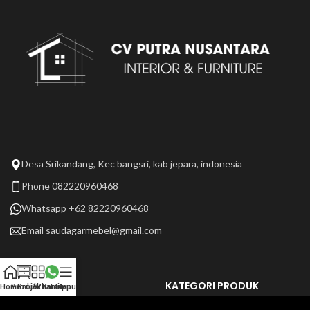
Desa Srikandang, Kec bangsri, kab jepara, indonesia
Phone 082220960468
Whatsapp +62 82220960468
Email
saudagarmebel@gmail.com
LAIN LAIN
KATEGORI PRODUK
Home
Produk
Projek Kami
Whatsapp
Menu
Tentang Kami
Selengkapnya