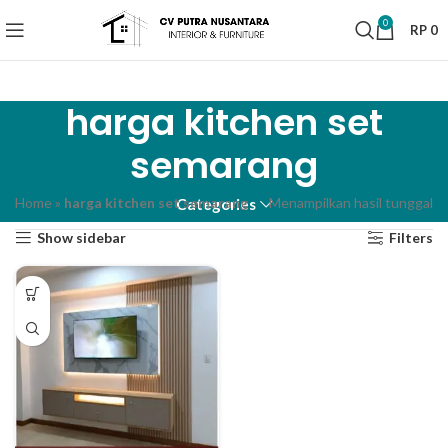
0
RP
0
harga kitchen set
semarang
Home
»
harga kitchen set semarang
Menampilkan hasil tunggal
Categories
Show sidebar
Filters